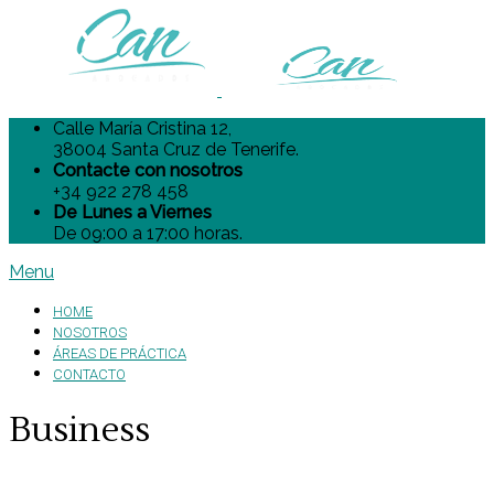
Calle María Cristina 12,
38004 Santa Cruz de Tenerife.
Contacte con nosotros
+34 922 278 458
De Lunes a Viernes
De 09:00 a 17:00 horas.
Menu
HOME
NOSOTROS
ÁREAS DE PRÁCTICA
CONTACTO
Business