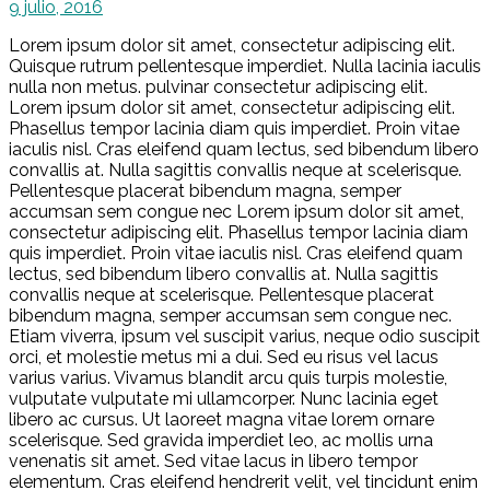
9 julio, 2016
Lorem ipsum dolor sit amet, consectetur adipiscing elit.
Quisque rutrum pellentesque imperdiet. Nulla lacinia iaculis
nulla non metus. pulvinar consectetur adipiscing elit.
Lorem ipsum dolor sit amet, consectetur adipiscing elit.
Phasellus tempor lacinia diam quis imperdiet. Proin vitae
iaculis nisl. Cras eleifend quam lectus, sed bibendum libero
convallis at. Nulla sagittis convallis neque at scelerisque.
Pellentesque placerat bibendum magna, semper
accumsan sem congue nec Lorem ipsum dolor sit amet,
consectetur adipiscing elit. Phasellus tempor lacinia diam
quis imperdiet. Proin vitae iaculis nisl. Cras eleifend quam
lectus, sed bibendum libero convallis at. Nulla sagittis
convallis neque at scelerisque. Pellentesque placerat
bibendum magna, semper accumsan sem congue nec.
Etiam viverra, ipsum vel suscipit varius, neque odio suscipit
orci, et molestie metus mi a dui. Sed eu risus vel lacus
varius varius. Vivamus blandit arcu quis turpis molestie,
vulputate vulputate mi ullamcorper. Nunc lacinia eget
libero ac cursus. Ut laoreet magna vitae lorem ornare
scelerisque. Sed gravida imperdiet leo, ac mollis urna
venenatis sit amet. Sed vitae lacus in libero tempor
elementum. Cras eleifend hendrerit velit, vel tincidunt enim