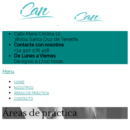
Calle María Cristina 12,
38004 Santa Cruz de Tenerife.
Contacte con nosotros
+34 922 278 458
De Lunes a Viernes
De 09:00 a 17:00 horas.
Menu
HOME
NOSOTROS
ÁREAS DE PRÁCTICA
CONTACTO
Áreas de práctica